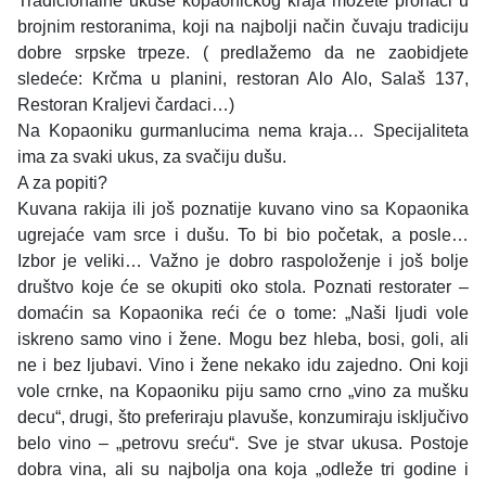
Tradicionalne ukuse kopaoničkog kraja možete pronaći u
brojnim restoranima, koji na najbolji način čuvaju tradiciju
dobre srpske trpeze. ( predlažemo da ne zaobidjete
sledeće: Krčma u planini, restoran Alo Alo, Salaš 137,
Restoran Kraljevi čardaci…)
Na Kopaoniku gurmanlucima nema kraja… Specijaliteta
ima za svaki ukus, za svačiju dušu.
A za popiti?
Kuvana rakija ili još poznatije kuvano vino sa Kopaonika
ugrejaće vam srce i dušu. To bi bio početak, a posle…
Izbor je veliki… Važno je dobro raspoloženje i još bolje
društvo koje će se okupiti oko stola. Poznati restorater –
domaćin sa Kopaonika reći će o tome: „Naši ljudi vole
iskreno samo vino i žene. Mogu bez hleba, bosi, goli, ali
ne i bez ljubavi. Vino i žene nekako idu zajedno. Oni koji
vole crnke, na Kopaoniku piju samo crno „vino za mušku
decu“, drugi, što preferiraju plavuše, konzumiraju isključivo
belo vino – „petrovu sreću“. Sve je stvar ukusa. Postoje
dobra vina, ali su najbolja ona koja „odleže tri godine i