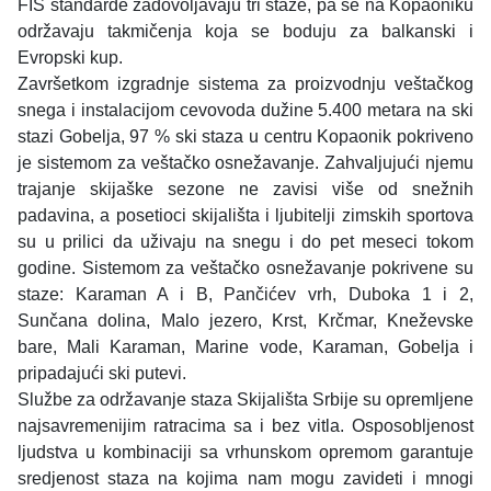
FIS standarde zadovoljavaju tri staze, pa se na Kopaoniku
održavaju takmičenja koja se boduju za balkanski i
Evropski kup.
Završetkom izgradnje sistema za proizvodnju veštačkog
snega i instalacijom cevovoda dužine 5.400 metara na ski
stazi Gobelja, 97 % ski staza u centru Kopaonik pokriveno
je sistemom za veštačko osnežavanje. Zahvaljujući njemu
trajanje skijaške sezone ne zavisi više od snežnih
padavina, a posetioci skijališta i ljubitelji zimskih sportova
su u prilici da uživaju na snegu i do pet meseci tokom
godine. Sistemom za veštačko osnežavanje pokrivene su
staze: Karaman A i B, Pančićev vrh, Duboka 1 i 2,
Sunčana dolina, Malo jezero, Krst, Krčmar, Kneževske
bare, Mali Karaman, Marine vode, Karaman, Gobelja i
pripadajući ski putevi.
Službe za održavanje staza Skijališta Srbije su opremljene
najsavremenijim ratracima sa i bez vitla. Osposobljenost
ljudstva u kombinaciji sa vrhunskom opremom garantuje
sredjenost staza na kojima nam mogu zavideti i mnogi