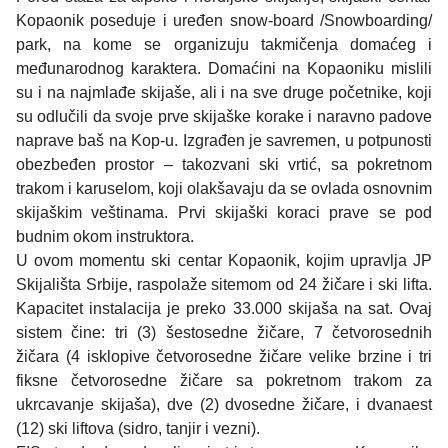
Kopaonik poseduje i uređen snow-board /Snowboarding/
park, na kome se organizuju takmičenja domaćeg i
međunarodnog karaktera. Domaćini na Kopaoniku mislili
su i na najmlađe skijaše, ali i na sve druge početnike, koji
su odlučili da svoje prve skijaške korake i naravno padove
naprave baš na Kop-u. Izgrađen je savremen, u potpunosti
obezbeđen prostor – takozvani ski vrtić, sa pokretnom
trakom i karuselom, koji olakšavaju da se ovlada osnovnim
skijaškim veštinama. Prvi skijaški koraci prave se pod
budnim okom instruktora.
U ovom momentu ski centar Kopaonik, kojim upravlja JP
Skijališta Srbije, raspolaže sitemom od 24 žičare i ski lifta.
Kapacitet instalacija je preko 33.000 skijaša na sat. Ovaj
sistem čine: tri (3) šestosedne žičare, 7 četvorosednih
žičara (4 isklopive četvorosedne žičare velike brzine i tri
fiksne četvorosedne žičare sa pokretnom trakom za
ukrcavanje skijaša), dve (2) dvosedne žičare, i dvanaest
(12) ski liftova (sidro, tanjir i vezni).