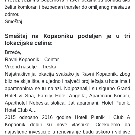
želite komforan i bezbedan transfer do omiljenog mesta za
odmor.
Smeštaj
Smeštaj na Kopaoniku podeljen je u tri
lokacijske celine:
Brzeće,
Ravni Kopaonik – Centar,
Vikend naselje – Treska.
Najatraktivnija lokacija svakako je Ravni Kopaonik, zbog
blizine skijališta, a ujedno i najveći broj ležaja u hotelima i
apartmanima se tu nalazi. Najpoznatiji su sigurno Grand
Hotel & Spa, Family Hotel Angella, Apartmani Konaci,
Aparthotel Nebeska stolica, Jat apartmani, Hotel Putnik,
Hotel Club A…
2015 odnosno 2016 godine Hoteli Putnik i Club A
Kopaonik dobili su nove vlasnike. Očekujemo da
najavljene investicije u renoviranje budu uskoro i vidljive