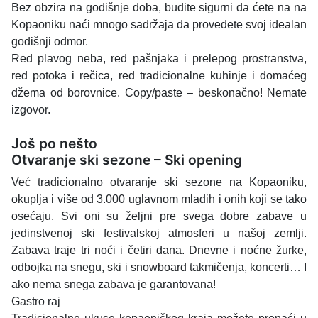
Bez obzira na godišnje doba, budite sigurni da ćete na na
Kopaoniku naći mnogo sadržaja da provedete svoj idealan
godišnji odmor.
Red plavog neba, red pašnjaka i prelepog prostranstva,
red potoka i rečica, red tradicionalne kuhinje i domaćeg
džema od borovnice. Copy/paste – beskonačno! Nemate
izgovor.
Još po nešto
Otvaranje ski sezone – Ski opening
Već tradicionalno otvaranje ski sezone na Kopaoniku,
okuplja i više od 3.000 uglavnom mladih i onih koji se tako
osećaju. Svi oni su željni pre svega dobre zabave u
jedinstvenoj ski festivalskoj atmosferi u našoj zemlji.
Zabava traje tri noći i četiri dana. Dnevne i noćne žurke,
odbojka na snegu, ski i snowboard takmičenja, koncerti… I
ako nema snega zabava je garantovana!
Gastro raj