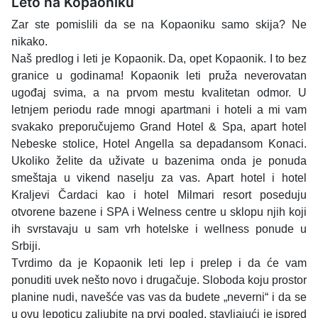
Leto na Kopaoniku
Zar ste pomislili da se na Kopaoniku samo skija? Ne
nikako.
Naš predlog i leti je Kopaonik. Da, opet Kopaonik. I to bez
granice u godinama! Kopaonik leti pruža neverovatan
ugođaj svima, a na prvom mestu kvalitetan odmor. U
letnjem periodu rade mnogi apartmani i hoteli a mi vam
svakako preporučujemo Grand Hotel & Spa, apart hotel
Nebeske stolice, Hotel Angella sa depadansom Konaci.
Ukoliko želite da uživate u bazenima onda je ponuda
smeštaja u vikend naselju za vas. Apart hotel i hotel
Kraljevi Čardaci kao i hotel Milmari resort poseduju
otvorene bazene i SPA i Welness centre u sklopu njih koji
ih svrstavaju u sam vrh hotelske i wellness ponude u
Srbiji.
Tvrdimo da je Kopaonik leti lep i prelep i da će vam
ponuditi uvek nešto novo i drugačuje. Sloboda koju prostor
planine nudi, navešće vas vas da budete „neverni“ i da se
u ovu lepoticu zaljubite na prvi pogled, stavljajući je ispred