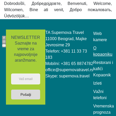
Dobrodošli, Добредојдовте, Benvenuti, Welcome,
Wilcomen, Bine ati venit, Добро пожаловать,
Üdvözöljük…
.
TA Supernova Travel
Web
NEWSLETTER
11000 Beograd, Majke
kamere
Saznajte na
Jevrosime 29
O
vreme za
Telefon: +381 11 33 73
kopaoniku
najpovoljnije
183
aranžmane.
Restorani i
Mobilni: +381 65 8874782
kafići
office@supernovatravel.rs
Kopaonik
Skype: supernova.travel
Izleti
Važni
Pošalji
telefoni
Vremenska
prognoza