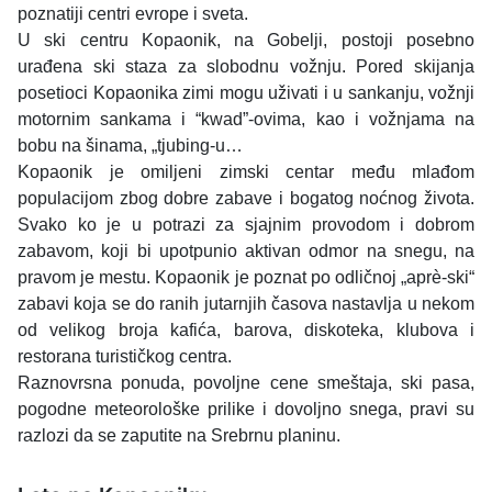
poznatiji centri evrope i sveta.
U ski centru Kopaonik, na Gobelji, postoji posebno
urađena ski staza za slobodnu vožnju. Pored skijanja
posetioci Kopaonika zimi mogu uživati i u sankanju, vožnji
motornim sankama i “kwad”-ovima, kao i vožnjama na
bobu na šinama, „tjubing-u…
Kopaonik je omiljeni zimski centar među mlađom
populacijom zbog dobre zabave i bogatog noćnog života.
Svako ko je u potrazi za sjajnim provodom i dobrom
zabavom, koji bi upotpunio aktivan odmor na snegu, na
pravom je mestu. Kopaonik je poznat po odličnoj „aprè-ski“
zabavi koja se do ranih jutarnjih časova nastavlja u nekom
od velikog broja kafića, barova, diskoteka, klubova i
restorana turističkog centra.
Raznovrsna ponuda, povoljne cene smeštaja, ski pasa,
pogodne meteorološke prilike i dovoljno snega, pravi su
razlozi da se zaputite na Srebrnu planinu.