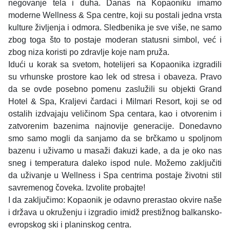
negovanje tela i duha. Danas na Kopaoniku imamo
moderne Wellness & Spa centre, koji su postali jedna vrsta
kulture življenja i odmora. Sledbenika je sve više, ne samo
zbog toga što to postaje moderan statusni simbol, već i
zbog niza koristi po zdravlje koje nam pruža.
Idući u korak sa svetom, hotelijeri sa Kopaonika izgradili
su vrhunske prostore kao lek od stresa i obaveza. Pravo
da se ovde posebno pomenu zaslužili su objekti Grand
Hotel & Spa, Kraljevi čardaci i Milmari Resort, koji se od
ostalih izdvajaju veličinom Spa centara, kao i otvorenim i
zatvorenim bazenima najnovije generacije. Donedavno
smo samo mogli da sanjamo da se brčkamo u spoljnom
bazenu i uživamo u masaži đakuzi kade, a da je oko nas
sneg i temperatura daleko ispod nule. Možemo zaključiti
da uživanje u Wellness i Spa centrima postaje životni stil
savremenog čoveka. Izvolite probajte!
I da zaključimo: Kopaonik je odavno prerastao okvire naše
i država u okruženju i izgradio imidž prestižnog balkansko-
evropskog ski i planinskog centra.