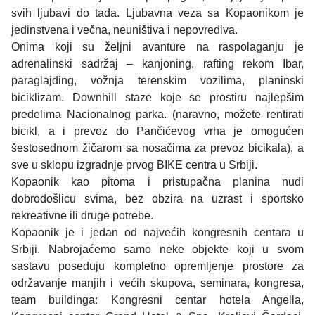
svih ljubavi do tada. Ljubavna veza sa Kopaonikom je
jedinstvena i večna, neuništiva i nepovrediva.
Onima koji su željni avanture na raspolaganju je
adrenalinski sadržaj – kanjoning, rafting rekom Ibar,
paraglajding, vožnja terenskim vozilima, planinski
biciklizam. Downhill staze koje se prostiru najlepšim
predelima Nacionalnog parka. (naravno, možete rentirati
bicikl, a i prevoz do Pančićevog vrha je omogućen
šestosednom žičarom sa nosačima za prevoz bicikala), a
sve u sklopu izgradnje prvog BIKE centra u Srbiji.
Kopaonik kao pitoma i pristupačna planina nudi
dobrodošlicu svima, bez obzira na uzrast i sportsko
rekreativne ili druge potrebe.
Kopaonik je i jedan od najvećih kongresnih centara u
Srbiji. Nabrojaćemo samo neke objekte koji u svom
sastavu poseduju kompletno opremljenje prostore za
održavanje manjih i većih skupova, seminara, kongresa,
team buildinga: Kongresni centar hotela Angella,