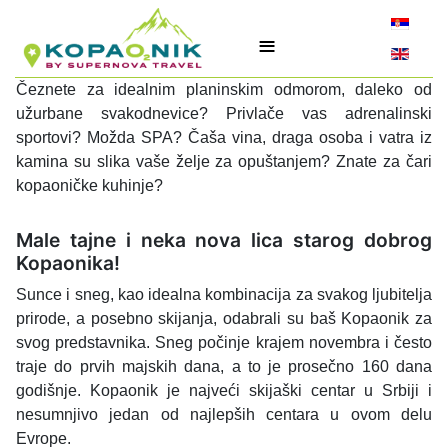
Izaberite v
≡
Čeznete za idealnim planinskim odmorom, daleko od
užurbane svakodnevice? Privlače vas adrenalinski
sportovi? Možda SPA? Čaša vina, draga osoba i vatra iz
kamina su slika vaše želje za opuštanjem? Znate za čari
kopaoničke kuhinje?
Male tajne i neka nova lica starog dobrog
Kopaonika!
Sunce i sneg, kao idealna kombinacija za svakog ljubitelja
prirode, a posebno skijanja, odabrali su baš Kopaonik za
svog predstavnika. Sneg počinje krajem novembra i često
traje do prvih majskih dana, a to je prosečno 160 dana
godišnje. Kopaonik je najveći skijaški centar u Srbiji i
nesumnjivo jedan od najlepših centara u ovom delu
Evrope.