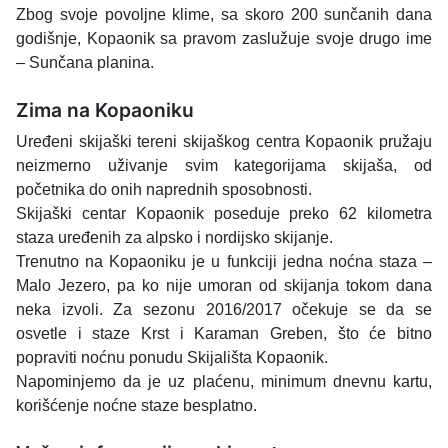
Zbog svoje povoljne klime, sa skoro 200 sunčanih dana
godišnje, Kopaonik sa pravom zaslužuje svoje drugo ime
– Sunčana planina.
Zima na Kopaoniku
Uređeni skijaški tereni skijaškog centra Kopaonik pružaju
neizmerno uživanje svim kategorijama skijaša, od
početnika do onih naprednih sposobnosti.
Skijaški centar Kopaonik poseduje preko 62 kilometra
staza uređenih za alpsko i nordijsko skijanje.
Trenutno na Kopaoniku je u funkciji jedna noćna staza –
Malo Jezero, pa ko nije umoran od skijanja tokom dana
neka izvoli. Za sezonu 2016/2017 očekuje se da se
osvetle i staze Krst i Karaman Greben, što će bitno
popraviti noćnu ponudu Skijališta Kopaonik.
Napominjemo da je uz plaćenu, minimum dnevnu kartu,
korišćenje noćne staze besplatno.