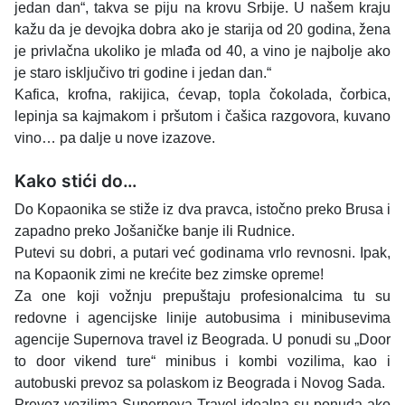
jedan dan“, takva se piju na krovu Srbije. U našem kraju
kažu da je devojka dobra ako je starija od 20 godina, žena
je privlačna ukoliko je mlađa od 40, a vino je najbolje ako
je staro isključivo tri godine i jedan dan.“
Kafica, krofna, rakijica, ćevap, topla čokolada, čorbica,
lepinja sa kajmakom i pršutom i čašica razgovora, kuvano
vino… pa dalje u nove izazove.
Kako stići do…
Do Kopaonika se stiže iz dva pravca, istočno preko Brusa i
zapadno preko Jošaničke banje ili Rudnice.
Putevi su dobri, a putari već godinama vrlo revnosni. Ipak,
na Kopaonik zimi ne krećite bez zimske opreme!
Za one koji vožnju prepuštaju profesionalcima tu su
redovne i agencijske linije autobusima i minibusevima
agencije Supernova travel iz Beograda. U ponudi su „Door
to door vikend ture“ minibus i kombi vozilima, kao i
autobuski prevoz sa polaskom iz Beograda i Novog Sada.
Prevoz vozilima Supernova Travel idealna su ponuda ako