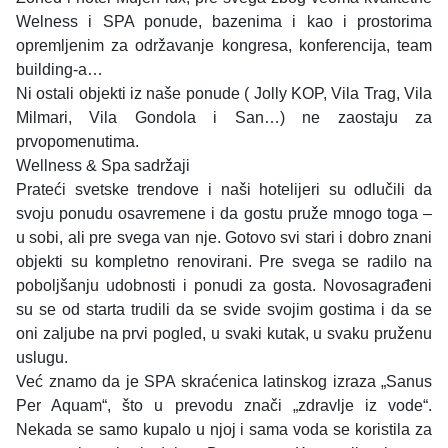
Welness i SPA ponude, bazenima i kao i prostorima
opremljenim za održavanje kongresa, konferencija, team
building-a…
Ni ostali objekti iz naše ponude ( Jolly KOP, Vila Trag, Vila
Milmari, Vila Gondola i San…) ne zaostaju za
prvopomenutima.
Wellness & Spa sadržaji
Prateći svetske trendove i naši hotelijeri su odlučili da
svoju ponudu osavremene i da gostu pruže mnogo toga –
u sobi, ali pre svega van nje. Gotovo svi stari i dobro znani
objekti su kompletno renovirani. Pre svega se radilo na
poboljšanju udobnosti i ponudi za gosta. Novosagrađeni
su se od starta trudili da se svide svojim gostima i da se
oni zaljube na prvi pogled, u svaki kutak, u svaku pruženu
uslugu.
Već znamo da je SPA skraćenica latinskog izraza „Sanus
Per Aquam“, što u prevodu znači „zdravlje iz vode“.
Nekada se samo kupalo u njoj i sama voda se koristila za