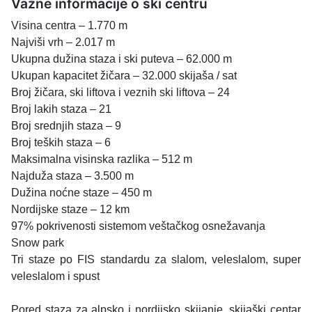
Važne informacije o ski centru
Visina centra – 1.770 m
Najviši vrh – 2.017 m
Ukupna dužina staza i ski puteva – 62.000 m
Ukupan kapacitet žičara – 32.000 skijaša / sat
Broj žičara, ski liftova i veznih ski liftova – 24
Broj lakih staza – 21
Broj srednjih staza – 9
Broj teških staza – 6
Maksimalna visinska razlika – 512 m
Najduža staza – 3.500 m
Dužina noćne staze – 450 m
Nordijske staze – 12 km
97% pokrivenosti sistemom veštačkog osnežavanja
Snow park
Tri staze po FIS standardu za slalom, veleslalom, super
veleslalom i spust
Pored staza za alpsko i nordijsko skijanje, skijaški centar