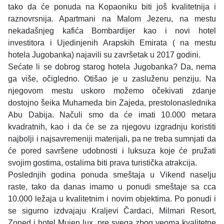
tako da će ponuda na Kopaoniku biti još kvalitetnija i
raznovrsnija. Apartmani na Malom Jezeru, na mestu
nekadašnjeg kafića Bombardijer kao i novi hotel
investitora i Ujedinjenih Arapskih Emirata ( na mestu
hotela Jugobanka) najavili su završetak u 2017 godini.
Sećate li se dobrog starog hotela Jugobanka? Da, nema
ga više, očigledno. Otišao je u zasluženu penziju. Na
njegovom mestu uskoro možemo očekivati zdanje
dostojno šeika Muhameda bin Zajeda, prestolonaslednika
Abu Dabija. Načuli smo da će imati 10.000 metara
kvadratnih, kao i da će se za njegovu izgradnju koristiti
najbolji i najsavremeniji materijali, pa ne treba sumnjati da
će pored savršene udobnosti i luksuza koje će pružati
svojim gostima, ostalima biti prava turistička atrakcija.
Poslednjih godina ponuda smeštaja u Vikend naselju
raste, tako da danas imamo u ponudi smeštaje sa cca
10.000 ležaja u kvalitetnim i novim objektima. Po ponudi i
se sigurno izdvajaju Kraljevi Čardaci, Milmari Resort,
Zoned i hotel Mujen lux, pre svega zbog veoma kvalitetne