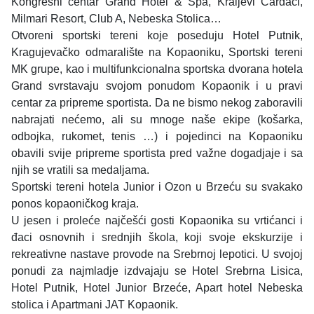
Kongresni centar Grand Hotel & Spa, Kraljevi Čardaci,
Milmari Resort, Club A, Nebeska Stolica…
Otvoreni sportski tereni koje poseduju Hotel Putnik,
Kragujevačko odmaralište na Kopaoniku, Sportski tereni
MK grupe, kao i multifunkcionalna sportska dvorana hotela
Grand svrstavaju svojom ponudom Kopaonik i u pravi
centar za pripreme sportista. Da ne bismo nekog zaboravili
nabrajati nećemo, ali su mnoge naše ekipe (košarka,
odbojka, rukomet, tenis …) i pojedinci na Kopaoniku
obavili svije pripreme sportista pred važne dogadjaje i sa
njih se vratili sa medaljama.
Sportski tereni hotela Junior i Ozon u Brzeću su svakako
ponos kopaoničkog kraja.
U jesen i proleće najčešći gosti Kopaonika su vrtićanci i
đaci osnovnih i srednjih škola, koji svoje ekskurzije i
rekreativne nastave provode na Srebrnoj lepotici. U svojoj
ponudi za najmladje izdvajaju se Hotel Srebrna Lisica,
Hotel Putnik, Hotel Junior Brzeće, Apart hotel Nebeska
stolica i Apartmani JAT Kopaonik.