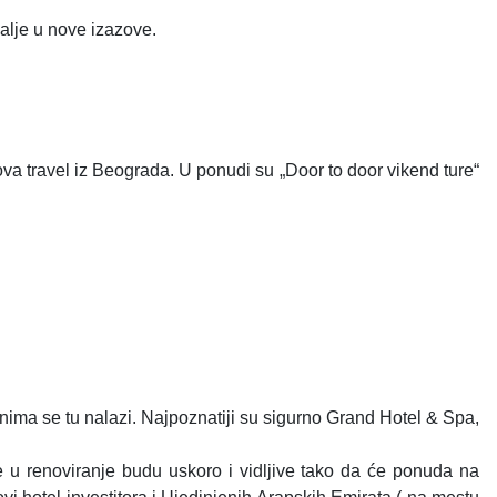
dalje u nove izazove.
va travel iz Beograda. U ponudi su „Door to door vikend ture“
manima se tu nalazi. Najpoznatiji su sigurno Grand Hotel & Spa,
 u renoviranje budu uskoro i vidljive tako da će ponuda na