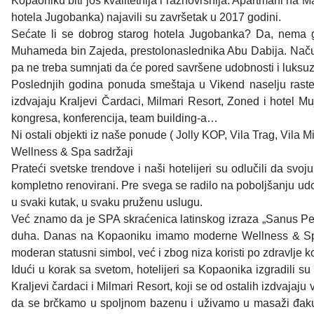
Kopaoniku biti još kvalitetnija i raznovrsnija. Apartmani na
hotela Jugobanka) najavili su završetak u 2017 godini.
Sećate li se dobrog starog hotela Jugobanka? Da, nema g
Muhameda bin Zajeda, prestolonaslednika Abu Dabija. Načuli s
pa ne treba sumnjati da će pored savršene udobnosti i luksuza 
Poslednjih godina ponuda smeštaja u Vikend naselju raste
izdvajaju Kraljevi Čardaci, Milmari Resort, Zoned i hotel
kongresa, konferencija, team building-a…
Ni ostali objekti iz naše ponude ( Jolly KOP, Vila Trag, Vil
Wellness & Spa sadržaji
Prateći svetske trendove i naši hotelijeri su odlučili da sv
kompletno renovirani. Pre svega se radilo na poboljšanju udob
u svaki kutak, u svaku pruženu uslugu.
Već znamo da je SPA skraćenica latinskog izraza „Sanus Per 
duha. Danas na Kopaoniku imamo moderne Wellness & Spa cen
moderan statusni simbol, već i zbog niza koristi po zdravlje 
Idući u korak sa svetom, hotelijeri sa Kopaonika izgradili 
Kraljevi čardaci i Milmari Resort, koji se od ostalih izdva
da se brčkamo u spoljnom bazenu i uživamo u masaži đakuz