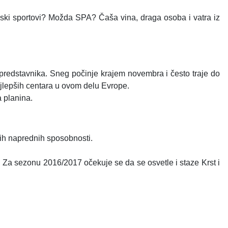
ki sportovi? Možda SPA? Čaša vina, draga osoba i vatra iz
 predstavnika. Sneg počinje krajem novembra i često traje do
ajlepših centara u ovom delu Evrope.
 planina.
nih naprednih sposobnosti.
 Za sezonu 2016/2017 očekuje se da se osvetle i staze Krst i