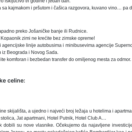
o isključivo tri godine i jedan dan.“
inja sa kajmakom i pršutom i čašica razgovora, kuvano vino… pa 
zapadno preko Jošaničke banje ili Rudnice.
na Kopaonik zimi ne krećite bez zimske opreme!
i agencijske linije autobusima i minibusevima agencije Superno
om iz Beograda i Novog Sada.
ite komforan i bezbedan transfer do omiljenog mesta za odmor.
ke celine:
ne skijališta, a ujedno i najveći broj ležaja u hotelima i apart
stolica, Jat apartmani, Hotel Putnik, Hotel Club A…
dobili su nove vlasnike. Očekujemo da najavljene investicije