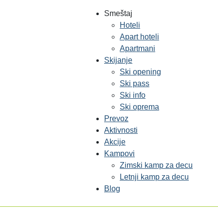
Smeštaj
Hoteli
Apart hoteli
Apartmani
Skijanje
Ski opening
Ski pass
Ski info
Ski oprema
Prevoz
Aktivnosti
Akcije
Kampovi
Zimski kamp za decu
Letnji kamp za decu
Blog