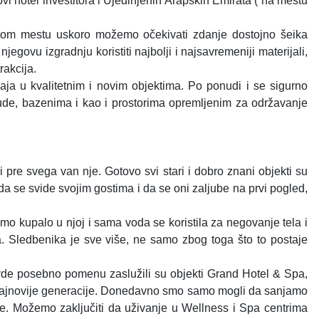
i hotel investitora i Ujedinjenih Arapskih Emirata ( na mestu
ovom mestu uskoro možemo očekivati zdanje dostojno šeika
ovu izgradnju koristiti najbolji i najsavremeniji materijali,
rakcija.
a u kvalitetnim i novim objektima. Po ponudi i se sigurno
ude, bazenima i kao i prostorima opremljenim za održavanje
 pre svega van nje. Gotovo svi stari i dobro znani objekti su
da se svide svojim gostima i da se oni zaljube na prvi pogled,
o kupalo u njoj i sama voda se koristila za negovanje tela i
. Sledbenika je sve više, ne samo zbog toga što to postaje
 ovde posebno pomenu zaslužili su objekti Grand Hotel & Spa,
ma najnovije generacije. Donedavno smo samo mogli da sanjamo
. Možemo zaključiti da uživanje u Wellness i Spa centrima