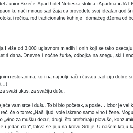
otel Junior Brzeće, Apart hotel Nebeska stolica i Apartmani JAT
opaoniku naći mnogo sadržaja da provedete svoj idealan godišn
potoka i rečica, red tradicionalne kuhinje i domaćeg džema od
a i više od 3.000 uglavnom mladih i onih koji se tako osećaju.
i i četiri dana. Dnevne i noćne žurke, odbojka na snegu, ski 
im restoranima, koji na najbolji način čuvaju tradiciju dobre 
ci…)
a svaki ukus, za svačiju dušu.
jaće vam srce i dušu. To bi bio početak, a posle… Izbor je veli
reći će o tome: „Naši ljudi vole iskreno samo vino i žene. Mogu b
 „vino za mušku decu“, drugi, što preferiraju plavuše, konzumira
ine i jedan dan“, takva se piju na krovu Srbije. U našem kraju 