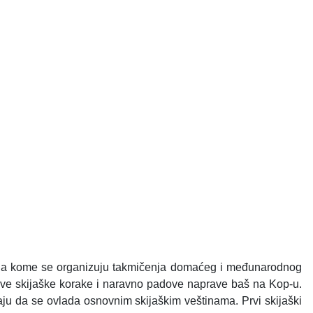
k, na kome se organizuju takmičenja domaćeg i međunarodnog
 prve skijaške korake i naravno padove naprave baš na Kop-u.
aju da se ovlada osnovnim skijaškim veštinama. Prvi skijaški