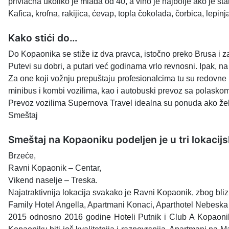
privlačna ukoliko je mlađa od 40, a vino je najbolje ako je star
Kafica, krofna, rakijica, ćevap, topla čokolada, čorbica, lep
Kako stići do…
Do Kopaonika se stiže iz dva pravca, istočno preko Brusa i 
Putevi su dobri, a putari već godinama vrlo revnosni. Ipak, 
Za one koji vožnju prepuštaju profesionalcima tu su redovne 
minibus i kombi vozilima, kao i autobuski prevoz sa polask
Prevoz vozilima Supernova Travel idealna su ponuda ako žel
Smeštaj
Smeštaj na Kopaoniku podeljen je u tri lokacijs
Brzeće,
Ravni Kopaonik – Centar,
Vikend naselje – Treska.
Najatraktivnija lokacija svakako je Ravni Kopaonik, zbog blizi
Family Hotel Angella, Apartmani Konaci, Aparthotel Nebeska 
2015 odnosno 2016 godine Hoteli Putnik i Club A Kopaonik 