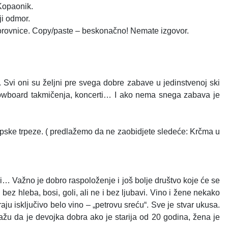
 Kopaonik.
ji odmor.
 borovnice. Copy/paste – beskonačno! Nemate izgovor.
 Svi oni su željni pre svega dobre zabave u jedinstvenoj ski
i snowboard takmičenja, koncerti… I ako nema snega zabava je
srpske trpeze. ( predlažemo da ne zaobidjete sledeće: Krčma u
ki… Važno je dobro raspoloženje i još bolje društvo koje će se
ez hleba, bosi, goli, ali ne i bez ljubavi. Vino i žene nekako
ju isključivo belo vino – „petrovu sreću“. Sve je stvar ukusa.
kažu da je devojka dobra ako je starija od 20 godina, žena je