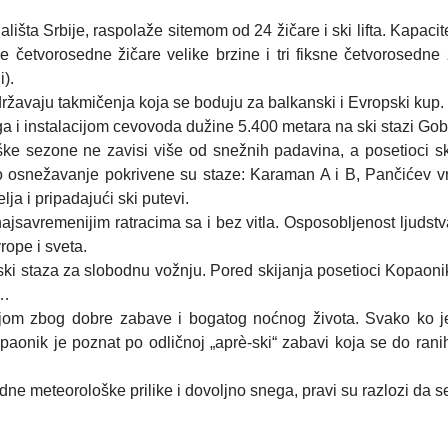
šta Srbije, raspolaže sitemom od 24 žičare i ski lifta. Kapacitet
ive četvorosedne žičare velike brzine i tri fiksne četvorosedn
i).
ržavaju takmičenja koja se boduju za balkanski i Evropski kup.
 i instalacijom cevovoda dužine 5.400 metara na ski stazi Gob
e sezone ne zavisi više od snežnih padavina, a posetioci skijal
osnežavanje pokrivene su staze: Karaman A i B, Pančićev vrh
 i pripadajući ski putevi.
najsavremenijim ratracima sa i bez vitla. Osposobljenost ljud
rope i sveta.
ski staza za slobodnu vožnju. Pored skijanja posetioci Kopaoni
u…
jom zbog dobre zabave i bogatog noćnog života. Svako ko je
onik je poznat po odličnoj „aprè-ski“ zabavi koja se do ranih 
e meteorološke prilike i dovoljno snega, pravi su razlozi da se