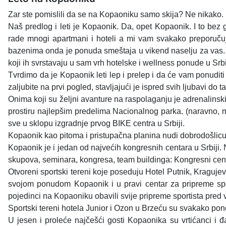
Zar ste pomislili da se na Kopaoniku samo skija? Ne nikako.
Naš predlog i leti je Kopaonik. Da, opet Kopaonik. I to be
rade mnogi apartmani i hoteli a mi vam svakako preporuču
bazenima onda je ponuda smeštaja u vikend naselju za vas. Ap
koji ih svrstavaju u sam vrh hotelske i wellness ponude u Srbi
Tvrdimo da je Kopaonik leti lep i prelep i da će vam ponudit
zaljubite na prvi pogled, stavljajući je ispred svih ljubavi d
Onima koji su željni avanture na raspolaganju je adrenalinski
prostiru najlepšim predelima Nacionalnog parka. (naravno, 
sve u sklopu izgradnje prvog BIKE centra u Srbiji.
Kopaonik kao pitoma i pristupačna planina nudi dobrodošlicu s
Kopaonik je i jedan od najvećih kongresnih centara u Srbij
skupova, seminara, kongresa, team buildinga: Kongresni cent
Otvoreni sportski tereni koje poseduju Hotel Putnik, Kraguj
svojom ponudom Kopaonik i u pravi centar za pripreme spo
pojedinci na Kopaoniku obavili svije pripreme sportista pred 
Sportski tereni hotela Junior i Ozon u Brzeću su svakako po
U jesen i proleće najčešći gosti Kopaonika su vrtićanci i đ