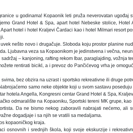
z granice u godinama! Kopaonik leti pruža neverovatan ugođaj 
jemo Grand Hotel & Spa, apart hotel Nebeske stolice, Hotel 
art hotel i hotel Kraljevi Čardaci kao i hotel Milmari resort 
ji.
i uvek nešto novo i drugačuje. Sloboda koju prostor planine nud
o tada. Ljubavna veza sa Kopaonikom je jedinstvena i večna, neun
 sadržaj – kanjoning, rafting rekom Ibar, paraglajding, vožnja te
možete rentirati bicikl, a i prevoz do Pančićevog vrha je omog
vima, bez obzira na uzrast i sportsko rekreativne ili druge potr
i. Nabrojaćemo samo neke objekte koji u svom sastavu poseduju 
ar hotela Angella, Kongresni centar Grand Hotel & Spa, Kralje
evačko odmaralište na Kopaoniku, Sportski tereni MK grupe, kao 
rtista. Da ne bismo nekog zaboravili nabrajati nećemo, ali s
važne dogadjaje i sa njih se vratili sa medaljama.
nos kopaoničkog kraja.
aci osnovnih i srednjih škola, koji svoje ekskurzije i rekreati