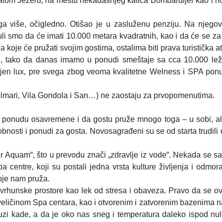
 Malom Jezeru, na mestu nekadašnjeg kafića Bombardijer kao i nov
a više, očigledno. Otišao je u zasluženu penziju. Na njeg
mo da će imati 10.000 metara kvadratnih, kao i da će se za njeg
koje će pružati svojim gostima, ostalima biti prava turistička at
, tako da danas imamo u ponudi smeštaje sa cca 10.000 ležaj
 Mujen lux, pre svega zbog veoma kvalitetne Welness i SPA pon
a Milmari, Vila Gondola i San…) ne zaostaju za prvopomenutima.
oju ponudu osavremene i da gostu pruže mnogo toga – u sobi, ali
nosti i ponudi za gosta. Novosagrađeni su se od starta trudili 
Aquam“, što u prevodu znači „zdravlje iz vode“. Nekada se sam
tre, koji su postali jedna vrsta kulture življenja i odmora
koje nam pruža.
su vrhunske prostore kao lek od stresa i obaveza. Pravo da se
jaju veličinom Spa centara, kao i otvorenim i zatvorenim bazeni
i kade, a da je oko nas sneg i temperatura daleko ispod nule