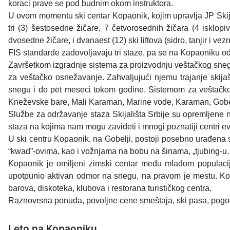
koraci prave se pod budnim okom instruktora.
U ovom momentu ski centar Kopaonik, kojim upravlja JP Skijali
tri (3) šestosedne žičare, 7 četvorosednih žičara (4 isklop
dvosedne žičare, i dvanaest (12) ski liftova (sidro, tanjir i vezn
FIS standarde zadovoljavaju tri staze, pa se na Kopaoniku od
Završetkom izgradnje sistema za proizvodnju veštačkog snega
za veštačko osnežavanje. Zahvaljujući njemu trajanje skijašk
snegu i do pet meseci tokom godine. Sistemom za veštačko 
Kneževske bare, Mali Karaman, Marine vode, Karaman, Gobelja
Službe za održavanje staza Skijališta Srbije su opremljene 
staza na kojima nam mogu zavideti i mnogi poznatiji centri ev
U ski centru Kopaonik, na Gobelji, postoji posebno urađena 
“kwad”-ovima, kao i vožnjama na bobu na šinama, „tjubing-
Kopaonik je omiljeni zimski centar među mlađom populaci
upotpunio aktivan odmor na snegu, na pravom je mestu. Kopa
barova, diskoteka, klubova i restorana turističkog centra.
Raznovrsna ponuda, povoljne cene smeštaja, ski pasa, pogodn
Leto na Kopaoniku