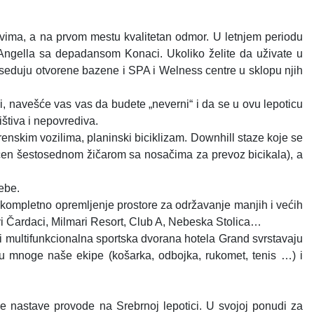
svima, a na prvom mestu kvalitetan odmor. U letnjem periodu
Angella sa depadansom Konaci. Ukoliko želite da uživate u
poseduju otvorene bazene i SPA i Welness centre u sklopu njih
i, navešće vas vas da budete „neverni“ i da se u ovu lepoticu
ištiva i nepovrediva.
renskim vozilima, planinski biciklizam. Downhill staze koje se
ućen šestosednom žičarom sa nosačima za prevoz bicikala), a
ebe.
kompletno opremljenje prostore za održavanje manjih i većih
vi Čardaci, Milmari Resort, Club A, Nebeska Stolica…
i multifunkcionalna sportska dvorana hotela Grand svrstavaju
u mnoge naše ekipe (košarka, odbojka, rukomet, tenis …) i
vne nastave provode na Srebrnoj lepotici. U svojoj ponudi za