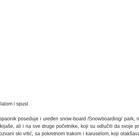
lalom i spust
ar Kopaonik poseduje i uređen snow-board /Snowboarding/ par
kijaše, ali i na sve druge početnike, koji su odlučili da svoje
zvani ski vrtić, sa pokretnom trakom i karuselom, koji olakšav