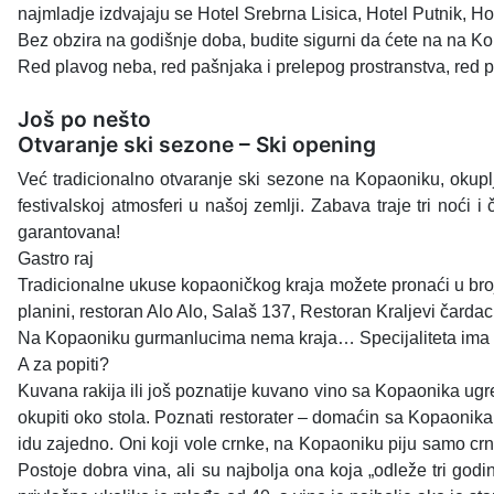
najmladje izdvajaju se Hotel Srebrna Lisica, Hotel Putnik, H
Bez obzira na godišnje doba, budite sigurni da ćete na na K
Red plavog neba, red pašnjaka i prelepog prostranstva, red 
Još po nešto
Otvaranje ski sezone – Ski opening
Već tradicionalno otvaranje ski sezone na Kopaoniku, okuplj
festivalskoj atmosferi u našoj zemlji. Zabava traje tri noć
garantovana!
Gastro raj
Tradicionalne ukuse kopaoničkog kraja možete pronaći u brojn
planini, restoran Alo Alo, Salaš 137, Restoran Kraljevi čarda
Na Kopaoniku gurmanlucima nema kraja… Specijaliteta ima z
A za popiti?
Kuvana rakija ili još poznatije kuvano vino sa Kopaonika ugre
okupiti oko stola. Poznati restorater – domaćin sa Kopaonika 
idu zajedno. Oni koji vole crnke, na Kopaoniku piju samo crno
Postoje dobra vina, ali su najbolja ona koja „odleže tri god