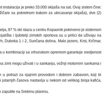
 instalacija je preko 33.000 skijaša na sat. Ovaj sistem čine:
e žičare sa pokretnom trakom za ukrcavanje skijaša), dve (2)
elja, 97 % ski staza u centru Kopaonik pokriveno je sistemom
išta i ljubitelji zimskih sportova su u prilici da uživaju na
, Duboka 1 i 2, Sunčana dolina, Malo jezero, Krst, Krčmar,
stva u kombinaciji sa vrhunskom opremom garantuje sredjenost
ka zimi mogu uživati i u sankanju, vožnji motornim sankama i
 u potrazi za sjajnim provodom i dobrom zabavom, koji bi
jutarnjih časova nastavlja u nekom od velikog broja kafića,
 zaputite na Srebrnu planinu.