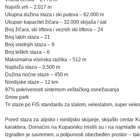
Najviši vrh – 2.017 m
Ukupna dužina staza i ski puteva – 62.000 m
Ukupan kapacitet žičara – 32.000 skijaša / sat
Broj žičara, ski liftova i veznih ski liftova – 24
Broj lakih staza – 21
Broj srednjih staza – 9
Broj teških staza – 6
Maksimalna visinska razlika – 512 m
Najduža staza – 3.500 m
Dužina noćne staze – 450 m
Nordijske staze – 12 km
97% pokrivenosti sistemom veštačkog osnežavanja
Snow park
Tri staze po FIS standardu za slalom, veleslalom, super veles
Pored staza za alpsko i nordijsko skijanje, skijaški cent
karaktera. Domaćini na Kopaoniku mislili su i na najmlađe s
Izgrađen je savremen, u potpunosti obezbeđen prostor – tako