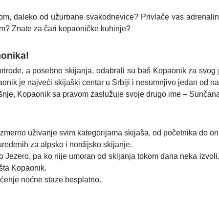
m, daleko od užurbane svakodnevice? Privlače vas adrenalins
em? Znate za čari kopaoničke kuhinje?
aonika!
prirode, a posebno skijanja, odabrali su baš Kopaonik za svog
onik je najveći skijaški centar u Srbiji i nesumnjivo jedan od n
šnje, Kopaonik sa pravom zaslužuje svoje drugo ime – Sunčana
eizmerno uživanje svim kategorijama skijaša, od početnika do o
ređenih za alpsko i nordijsko skijanje.
o Jezero, pa ko nije umoran od skijanja tokom dana neka izvoli.
šta Kopaonik.
ćenje noćne staze besplatno.