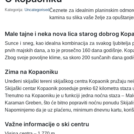
Kategorija:
Uncategorised
Čeznete za idealnim planinskim odmoro
kamina su slika vaše želje za opuštanj
Male tajne i neka nova lica starog dobrog Kop
Sunce i sneg, kao idealna kombinacija za svakog ljubitelja 
prvih majskih dana, a to je prosečno 160 dana godišnje. Kopa
Zbog svoje povoljne klime, sa skoro 200 sunčanih dana godi
Zima na Kopaoniku
Uređeni skijaški tereni skijaškog centra Kopaonik pružaju n
Skijaški centar Kopaonik poseduje preko 62 kilometra staza u
Trenutno na Kopaoniku je u funkciji jedna noćna staza – Mal
Karaman Greben, što će bitno popraviti noćnu ponudu Skijali
Napominjemo da je uz plaćenu, minimum dnevnu kartu, koriš
Važne informacije o ski centru
Visina centra – 1.770 m