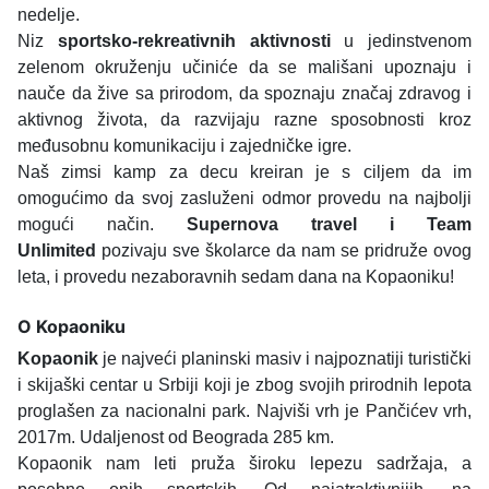
nedelje.
Niz
sportsko-rekreativnih aktivnosti
u jedinstvenom
zelenom okruženju učiniće da se mališani upoznaju i
nauče da žive sa prirodom, da spoznaju značaj zdravog i
aktivnog života, da razvijaju razne sposobnosti kroz
međusobnu komunikaciju i zajedničke igre.
Naš zimsi kamp za decu kreiran je s ciljem da im
omogućimo da svoj zasluženi odmor provedu na najbolji
mogući način.
Supernova travel i Team
Unlimited
pozivaju sve školarce da nam se pridruže ovog
leta, i provedu nezaboravnih sedam dana na Kopaoniku!
O Kopaoniku
Kopaonik
je najveći planinski masiv i najpoznatiji turistički
i skijaški centar u Srbiji koji je zbog svojih prirodnih lepota
proglašen za nacionalni park. Najviši vrh je Pančićev vrh,
2017m. Udaljenost od Beograda 285 km.
Kopaonik nam leti pruža široku lepezu sadržaja, a