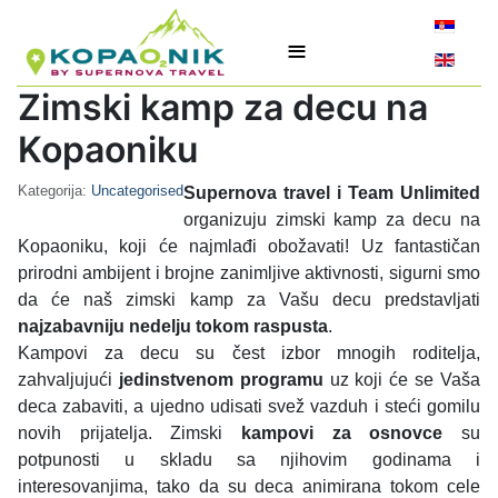
Izaberite v
≡
Zimski kamp za decu na
Kopaoniku
Kategorija:
Uncategorised
Supernova travel i Team Unlimited
organizuju zimski kamp za decu na
Kopaoniku, koji će najmlađi obožavati! Uz fantastičan
prirodni ambijent i brojne zanimljive aktivnosti, sigurni smo
da će naš zimski kamp za Vašu decu predstavljati
najzabavniju nedelju tokom raspusta
.
Kampovi za decu su čest izbor mnogih roditelja,
zahvaljujući
jedinstvenom programu
uz koji će se Vaša
deca zabaviti, a ujedno udisati svež vazduh i steći gomilu
novih prijatelja. Zimski
kampovi za osnovce
su
potpunosti u skladu sa njihovim godinama i
interesovanjima, tako da su deca animirana tokom cele