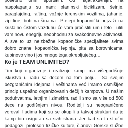
posebno onih sportskih. Od najatraktivnijih, na
raspolaganju su nam: planinski biciklizam, šetnje,
paraglajding, rafting, vožnje terenskim vozilima, jahanje,
zip line, bob na šinama…Prelepi kopaonički pejzaži na
kristalno čistom vazduhu će vam pročistiti um i telo i uliti
vam novu enegriju neophodnu za svakodnevne aktivnosti.
A sve to uz neizbežne kopaoničke specijalitete svima
dobro znane: kopaonička lepinja, pita sa borovnicama,
kupinovo vino i jos mnogo toga okrepljujećeg…
Ko je TEAM UNLIMITED?
Tim koji organizuje i realizuje kamp ima višegodišnje
iskustvo u radu sa decom na tom polju. Sa svojim
bezgraničnim idejama i veštinama već imamo osmišljen
princip uspešno organizovanih dečijih kampova. U našim
poduhvatima, letnjim i zimskim, radili smo sa više od 500
dece na godišnjem nivou. Roditelji su neograničeno
verovali ljudima koji su se okupili u takvoj strukturi da je
kamp bio osiguran sa svih strana. Jer kad su tu stručni
pedagozi, profesori fizičke kulture, članovi Gorske službe