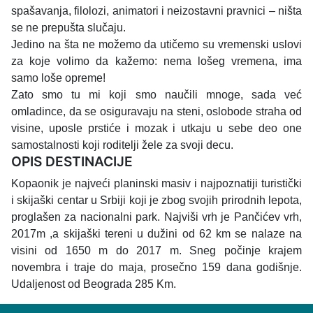
spašavanja, filolozi, animatori i neizostavni pravnici – ništa
se ne prepušta slučaju.
Jedino na šta ne možemo da utičemo su vremenski uslovi
za koje volimo da kažemo: nema lošeg vremena, ima
samo loše opreme!
Zato smo tu mi koji smo naučili mnoge, sada već
omladince, da se osiguravaju na steni, oslobode straha od
visine, uposle prstiće i mozak i utkaju u sebe deo one
samostalnosti koji roditelji žele za svoji decu.
OPIS DESTINACIJE
Kopaonik je najveći planinski masiv i najpoznatiji turistički
i skijaški centar u Srbiji koji je zbog svojih prirodnih lepota,
proglašen za nacionalni park. Najviši vrh je Pančićev vrh,
2017m ,a skijaški tereni u dužini od 62 km se nalaze na
visini od 1650 m do 2017 m. Sneg počinje krajem
novembra i traje do maja, prosečno 159 dana godišnje.
Udaljenost od Beograda 285 Km.