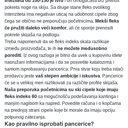
inteziteta od 100-150 je tvrd
i on omogućava brz prenos
pokreta noge na skiju. Sa druge stane fleks ovolikog
intenziteta ima negativan uticaj na udobnost cipele zbog
čega se obično ne preporučuju početnicima.
Mekši fleks
će pružiti daleko veći komfor
, ali će sporije prenositi
pokrete skijaša na podlogu.
Treba napomenuti da se fleks indeks skala razlikuje
između proizvođača, te ih
ne možete međusobno
porediti
. Iz ovog razloga je bitno da uvek u kupovinu idete
naoružani informacijama i da se posvetite katalozima i
samom isprobavanju pancerica. Prva stvar koju treba istaći
prodavcu jeste
vaš stepen ambicije i iskustva
. Pancerice
će se u velikoj meri razlikovati za različite profile skijaša.
Naša preporuka početnicima su ski cipele koje imaju
fleks indeks 60
sa mogućnošću podešavanja kantinga i
manjim nagibom ka napred. Povedite računa i o kopčama
na prednjoj strani cipele koje bi morale da imaju opciju
potpunog zatezanja.
Kao pravilno isprobati pancerice?