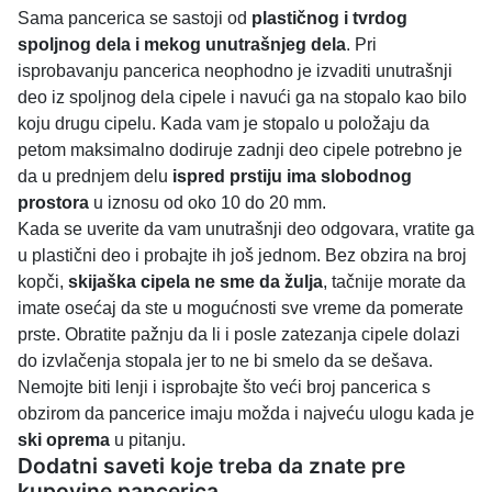
Sama pancerica se sastoji od
plastičnog i tvrdog
spoljnog dela i mekog unutrašnjeg dela
. Pri
isprobavanju pancerica neophodno je izvaditi unutrašnji
deo iz spoljnog dela cipele i navući ga na stopalo kao bilo
koju drugu cipelu. Kada vam je stopalo u položaju da
petom maksimalno dodiruje zadnji deo cipele potrebno je
da u prednjem delu
ispred prstiju ima slobodnog
prostora
u iznosu od oko 10 do 20 mm.
Kada se uverite da vam unutrašnji deo odgovara, vratite ga
u plastični deo i probajte ih još jednom. Bez obzira na broj
kopči,
skijaška cipela ne sme da žulja
, tačnije morate da
imate osećaj da ste u mogućnosti sve vreme da pomerate
prste. Obratite pažnju da li i posle zatezanja cipele dolazi
do izvlačenja stopala jer to ne bi smelo da se dešava.
Nemojte biti lenji i isprobajte što veći broj pancerica s
obzirom da pancerice imaju možda i najveću ulogu kada je
ski oprema
u pitanju.
Dodatni saveti koje treba da znate pre
kupovine pancerica