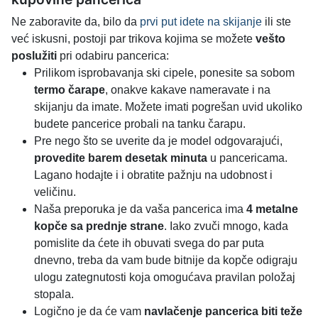
Ne zaboravite da, bilo da
prvi put idete na skijanje
ili ste
već iskusni, postoji par trikova kojima se možete
vešto
poslužiti
pri odabiru pancerica:
Prilikom isprobavanja ski cipele, ponesite sa sobom
termo čarape
, onakve kakave nameravate i na
skijanju da imate. Možete imati pogrešan uvid ukoliko
budete pancerice probali na tanku čarapu.
Pre nego što se uverite da je model odgovarajući,
provedite barem desetak minuta
u pancericama.
Lagano hodajte i i obratite pažnju na udobnost i
veličinu.
Naša preporuka je da vaša pancerica ima
4 metalne
kopče sa prednje strane
. Iako zvuči mnogo, kada
pomislite da ćete ih obuvati svega do par puta
dnevno, treba da vam bude bitnije da kopče odigraju
ulogu zategnutosti koja omogućava pravilan položaj
stopala.
Logično je da će vam
navlačenje pancerica biti teže