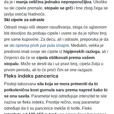
da je i
manja veličina jednako nepreporučljiva
. Ukoliko
su ski cipele premale,
stopalo se grči
i trne zbog čega se
javlja osećaj hladnoće.
Ski cipele za odrasle
Odrasli imaju viši stepen rasuđivanja, stoga će uglavnom
biti dovoljno da probaju cipele i uvere se da je njihov broj
pre same kupovine. Za decu, ali i odrasle, preporuka je da
se
ski oprema prvih par puta iznajmi
. Međutim, velika je
prednost imati svoje ski cipele iz
higijenskih razloga
, ali i
činjenici da će se
cipela oblikovati prema vašem
stopalu
. Može se desiti da i uz pravi broj, cipela žulja u
prvom periodu, ali to će proći čim se one razgaze.
Fleks indeks pancerica
Postoji takozvana
sila koja se mora primeniti da bi
potkolenična kost gurnula saru prema napred kako bi
se ona savila
. Parametar koji određujuje intenzitet te sile
naziva se fleks indeks. Prostije rečno, ovaj parametar
određuje da li su pancerice mekše ili tvrđe. Fleks