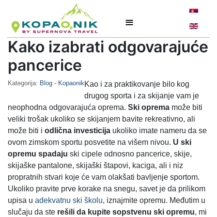
Izaberite v
≡
Kako izabrati odgovarajuće
pancerice
Kategorija:
Blog - Kopaonik
Kao i za praktikovanje bilo kog
drugog sporta i za skijanje vam je
neophodna odgovarajuća oprema.
Ski oprema
može biti
veliki trošak ukoliko se skijanjem bavite rekreativno, ali
može biti i
odlična investicija
ukoliko imate nameru da se
ovom zimskom sportu posvetite na višem nivou.
U ski
opremu spadaju
ski cipele odnosno pancerice, skije,
skijaške pantalone, skijaški štapovi, kaciga, ali i niz
propratnih stvari koje će vam olakšati bavljenje sportom.
Ukoliko pravite prve korake na snegu, savet je da prilikom
upisa u
adekvatnu ski školu
, iznajmite opremu. Međutim u
slučaju da ste
rešili da kupite sopstvenu ski opremu
, mi