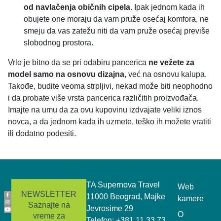
od navlačenja običnih cipela
. Ipak jednom kada ih
obujete one moraju da vam pruže osećaj komfora, ne
smeju da vas zatežu niti da vam pruže osećaj previše
slobodnog prostora.
Vrlo je bitno da se pri odabiru pancerica
ne vežete za
model samo na osnovu dizajna
, već na osnovu kalupa.
Takođe, budite veoma strpljivi, nekad može biti neophodno
i da probate više vrsta pancerica različitih proizvođača.
Imajte na umu da za ovu kupovinu izdvajate veliki iznos
novca, a da jednom kada ih uzmete, teško ih možete vratiti
ili dodatno podesiti.
.
TA Supernova Travel
Web
NEWSLETTER
11000 Beograd, Majke
kamere
Saznajte na
Jevrosime 29
O
vreme za
Telefon: +381 11 33 73