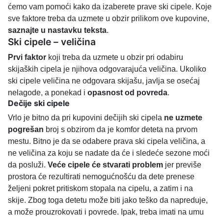
ćemo vam pomoći kako da izaberete prave ski cipele. Koje
sve faktore treba da uzmete u obzir prilikom ove kupovine,
saznajte u nastavku teksta
.
Ski cipele – veličina
Prvi faktor
koji treba da uzmete u obzir pri odabiru
skijaških cipela je njihova odgovarajuća veličina. Ukoliko
ski cipele veličina ne odgovara skijašu, javlja se osećaj
nelagode, a ponekad i
opasnost od povreda
.
Dečije ski cipele
Vrlo je bitno da pri kupovini dečijih ski cipela
ne uzmete
pogrešan
broj s obzirom da je komfor deteta na prvom
mestu. Bitno je da se odabere prava ski cipela veličina, a
ne veličina za koju se nadate da će i sledeće sezone moći
da posluži.
Veće cipele će stvarati problem
jer previše
prostora će rezultirati nemogućnošću da dete prenese
željeni pokret pritiskom stopala na cipelu, a zatim i na
skije. Zbog toga detetu može biti jako teško da napreduje,
a može prouzrokovati i povrede. Ipak, treba imati na umu